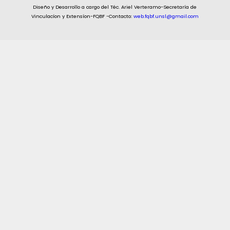
Diseño y Desarrollo a cargo del Téc. Ariel Verteramo-Secretaría de
Vinculacíon y Extensíon-FQBF -Contacto:
web.fqbf.unsl@gmail.com