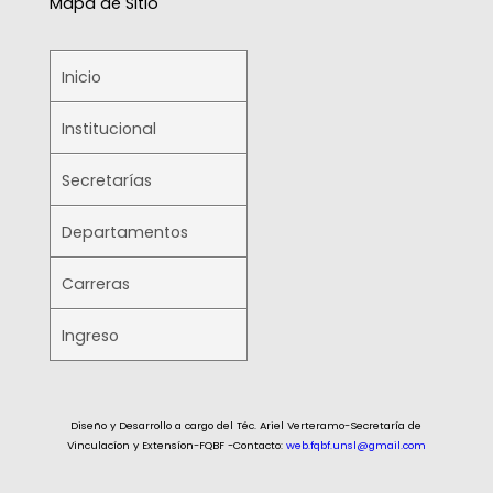
Mapa de Sitio
Inicio
Institucional
Secretarías
Departamentos
Carreras
Ingreso
Diseño y Desarrollo a cargo del Téc. Ariel Verteramo-Secretaría de
Vinculacíon y Extensíon-FQBF -Contacto:
web.fqbf.unsl@gmail.com