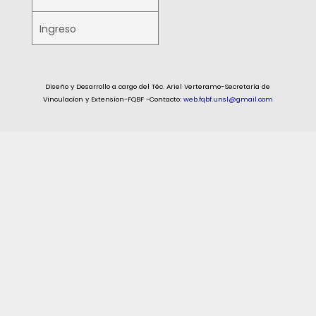
Ingreso
Diseño y Desarrollo a cargo del Téc. Ariel Verteramo-Secretaría de
Vinculacíon y Extensíon-FQBF -Contacto:
web.fqbf.unsl@gmail.com