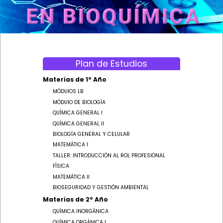
CARRERAS
INGRESO
Plan de Estudios
Materias de 1º Año
MÓDUlOS LB
ESTUDIANTES
MÓDUlO DE BIOLOGÍA
QUÍMICA GENERAL I
QUÍMICA GENERAL II
BIOLOGÍA GENERAL Y CELULAR
MATEMÁTICA I
TALLER: INTRODUCCIÓN AL ROL PROFESIONAL
FÍSICA
MATEMÁTICA II
BIOSEGURIDAD Y GESTIÓN AMBIENTAL
Materias de 2º Año
QUÍMICA INORGÁNICA
QUÍMICA ORGÁNICA I